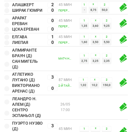
2
АЛАШКЕРТ
45 МИН
1
2
Х
0
ШИРАК ГЮМРИ
-
8,75
50,0
ПЕРЕРЫВ
АРАРАТ
0
45 МИН
1
2
Х
ЕРЕВАН
1,35
3,60
9,25
ПЕРЕРЫВ
0
ЦСКА ЕРЕВАН
1
ЕЛГАВА
45 МИН
1
2
Х
0
ЛИЕПАЯ
1,60
3,50
5,50
ПЕРЕРЫВ
АЛМИРАНТЕ
БРАУН (Д)
1
2
Х
МАТЧ НЕ НАЧАЛСЯ
САН МИГЕЛЬ
2,75
3,25
2,35
(Д)
АТЛЕТИКО
3
ЛУГАНО (Д)
87 МИН
1
2
Х
ВИКТОРИАНО
1,02
10,2
150,0
2-Й ТАЙМ
0
АРЕНАС (Д)
ЛЕАНДРО Н.
АЛЕМ (Д)
26/05
СЕНТРО
17:00
ЭСПАНЬОЛ (Д)
ПУЭРТО НУЭВО
3
(Д)
45 МИН
1
2
Х