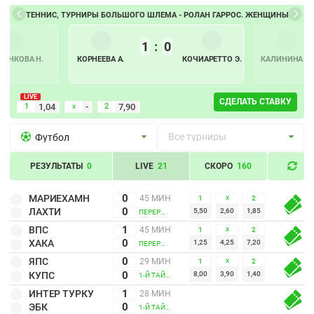
ТЕННИС, ТУРНИРЫ БОЛЬШОГО ШЛЕМА - РОЛАН ГАРРОС. ЖЕНЩИНЫ
1
:
0
ТУНКОВА Н.
КОРНЕЕВА А.
КОЧИАРЕТТО Э.
КАЛИНИНА А.
LIVE
СДЕЛАТЬ СТАВКУ
1
1,04
-
2
7,90
Х
Все турниры
Футбол
РЕЗУЛЬТАТЫ
0
LIVE
21
СКОРО
160
0
МАРИЕХАМН
45 МИН
1
2
Х
0
ЛАХТИ
5,50
2,60
1,85
ПЕРЕРЫВ
1
ВПС
45 МИН
1
2
Х
0
ХАКА
1,25
4,25
7,20
ПЕРЕРЫВ
0
ЯПС
29 МИН
1
2
Х
0
КУПС
8,00
3,90
1,40
1-Й ТАЙМ
1
ИНТЕР ТУРКУ
28 МИН
0
ЭБК
1-Й ТАЙМ