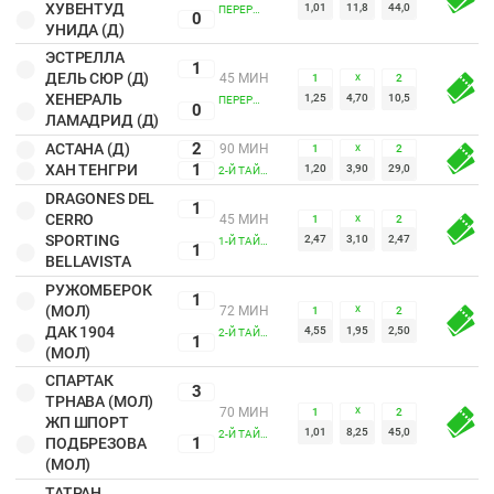
ХУВЕНТУД
1,01
11,8
44,0
ПЕРЕРЫВ
0
УНИДА (Д)
ЭСТРЕЛЛА
1
ДЕЛЬ СЮР (Д)
45 МИН
1
2
Х
ХЕНЕРАЛЬ
1,25
4,70
10,5
ПЕРЕРЫВ
0
ЛАМАДРИД (Д)
2
АСТАНА (Д)
90 МИН
1
2
Х
1
ХАН ТЕНГРИ
1,20
3,90
29,0
2-Й ТАЙМ
DRAGONES DEL
1
CERRO
45 МИН
1
2
Х
SPORTING
2,47
3,10
2,47
1-Й ТАЙМ
1
BELLAVISTA
РУЖОМБЕРОК
1
(МОЛ)
72 МИН
1
2
Х
ДАК 1904
4,55
1,95
2,50
2-Й ТАЙМ
1
(МОЛ)
СПАРТАК
3
ТРНАВА (МОЛ)
70 МИН
1
2
Х
ЖП ШПОРТ
1,01
8,25
45,0
2-Й ТАЙМ
1
ПОДБРЕЗОВА
(МОЛ)
ТАТРАН